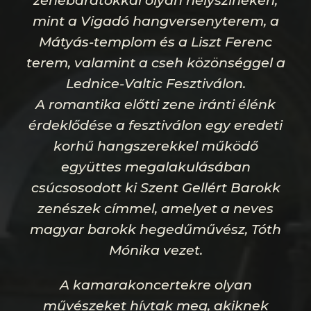
zenebarátokkal olyan helyszíneken,
mint a Vigadó hangversenyterem, a
Mátyás-templom és a Liszt Ferenc
terem, valamint a cseh közönséggel a
Lednice-Valtic Fesztiválon.
A romantika előtti zene iránti élénk
érdeklődése a fesztiválon egy eredeti
korhű hangszerekkel működő
együttes megalakulásában
csúcsosodott ki Szent Gellért Barokk
zenészek címmel, amelyet a neves
magyar barokk hegedűművész, Tóth
Mónika vezet.
A kamarakoncertekre olyan
művészeket hívtak meg, akiknek