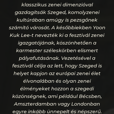
klasszikus zenei dimenzióval
gazdagítsák Szeged, komolyzenei
kultúrában amúgy is pezsgőnek
számító városát. A későbbiekben Yoon
Kuk Lee-t nevezték ki a fesztivál zenei
igazgatójának, köszönhetően a
karmester széleskörben elismert
pályafutásának. Vezetésével a
fesztivál célja az lett, hogy Szeged is
helyet kapjon az európai zenei élet
élvonalában és olyan zenei
élményeket hozzon a szegedi
közönségnek, ami például Bécsben,
Amszterdamban vagy Londonban
egyre inkább ünnepelt és népszerű.