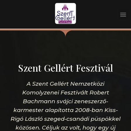
Kezdőoldal
/
Szent Gellért Fesztivál
Szent Gellért Fesztivál
A Szent Gellért Nemzetközi
Komolyzenei Fesztivált Robert
Bachmann svájci zeneszerző-
karmester alapította 2008-ban Kiss-
Rigó László szeged-csanádi püspökkel
közösen. Céljuk az volt, hogy egy új