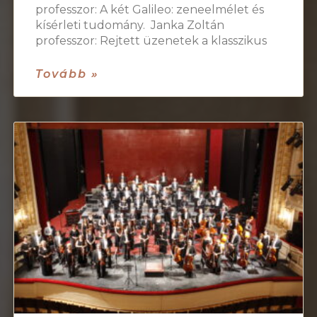
professzor: A két Galileo: zeneelmélet és
kísérleti tudomány. Janka Zoltán
professzor: Rejtett üzenetek a klasszikus
Tovább »