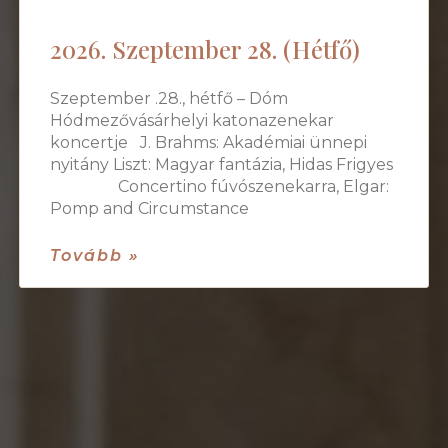
2026. Szeptember 28. (Hétfő)
Szeptember .28., hétfő – Dóm
Hódmezővásárhelyi katonazenekar
koncertje J. Brahms: Akadémiai ünnepi
nyitány Liszt: Magyar fantázia, Hidas Frigyes
Concertino fúvószenekarra, Elgar:
Pomp and Circumstance
Tovább »