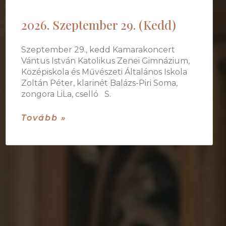
2026. Szeptember 29. (Kedd)
Szeptember 29., kedd Kamarakoncert
Vántus István Katolikus Zenei Gimnázium,
Középiskola és Művészeti Általános Iskola
Zoltán Péter, klarinét Balázs-Piri Soma,
zongora LiLa, cselló S.
Tovább »