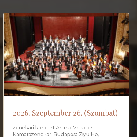
2026. Szeptember 26. (Szombat)
zenekari koncert Anima Musicae
Kamarazenekar, Budapest Ziyu He,