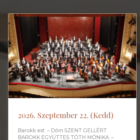
2026. Szeptember 22. (Kedd)
Barokk est – Dóm SZENT GELLÉRT
BAROKK EGYÜTTES TÓTH MÓNIKA –