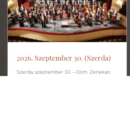
2026. Szeptember 30. (Szerda)
Szerda, szeptember 30. – Dóm Zenekari
koncert Anima Musicae Kamarazenekar,
Budapest Yoon Jae Lee, karmester Bogányi
Gergely, zongora LiLa, cselló Szabady Ildikó,
fuvola Mohai Bálint,
Tovább »
Régió-10. Kft. | Tel: +36-62-710-500 | Email:
info@regi