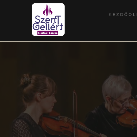
KEZDŐOL
Kezdőoldal
/
Programok