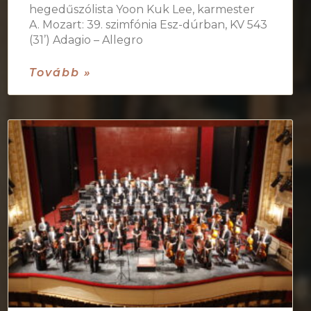
hegedűszólista Yoon Kuk Lee, karmester
A. Mozart: 39. szimfónia Esz-dúrban, KV 543
(31’) Adagio – Allegro
Tovább »