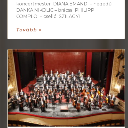
koncertmester DIANA EMANDI – hegedű
DANKA NIKOLIC – brácsa PHILIPP
COMPLOI – cselló SZILÁGYI
Tovább »