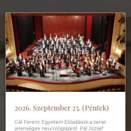
2026. Szeptember 25. (Péntek)
Gál Ferenc Egyetem Előadások a zenei
jelenségek neurológiájáról Pál József