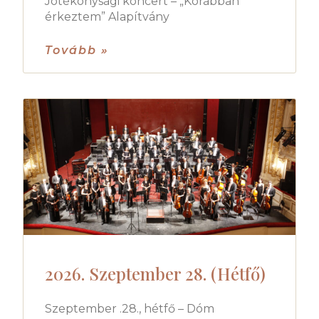
Jótékonysági koncert – „Korábban
érkeztem” Alapítvány
Tovább »
2026. Szeptember 28. (Hétfő)
Szeptember .28., hétfő – Dóm