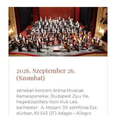
2026. Szeptember 26.
(Szombat)
zenekari koncert Anima Musicae
Kamarazenekar, Budapest Ziyu He,
hegedűszólista Yoon Kuk Lee,
karmester A. Mozart: 39. szimfónia Esz-
dúrban, KV 543 (31’) Adagio – Allegro